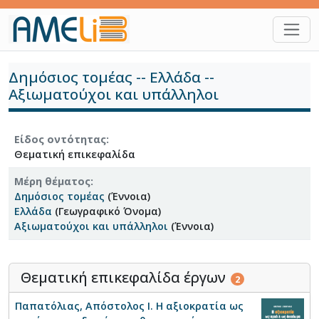
Παράκαμψη προς το κυρίως περιεχόμενο
Δημόσιος τομέας -- Ελλάδα --
Αξιωματούχοι και υπάλληλοι
Είδος οντότητας
Θεματική επικεφαλίδα
Είδος οντότητας
Μέρη θέματος
Θεματική επικεφαλίδα
Δημόσιος τομέας
(Έννοια)
Ελλάδα
(Γεωγραφικό Όνομα)
Μέρη θέματος
Αξιωματούχοι και υπάλληλοι
(Έννοια)
Δημόσιος τομέας
(Έννοια)
Ελλάδα
(Γεωγραφικό Όνομα)
Αξιωματούχοι και υπάλληλοι
(Έννοια)
Θεματική επικεφαλίδα έργων
2
Παπατόλιας, Απόστολος Ι. Η αξιοκρατία ως